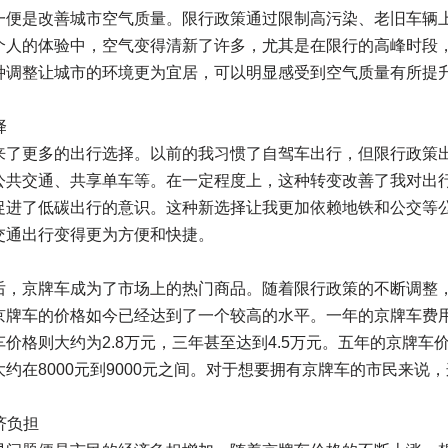
一便是改善城市空气质量。限行政策通过限制高污染、老旧车辆
个人的体验中，空气变得清新了许多，尤其是在限行的高峰时段
种调整让城市的环境更为宜居，可以明显感受到空气质量有所提
择
来了更多的出行选择。以前的我习惯了自驾车出行，但限行政策
公共交通、共享单车等。在一定程度上，这种转变改善了我对出
促进了低碳出行的意识。这种新选择让我更加依赖地铁和公交等
交通出行变得更为方便和快捷。
后，京牌车成为了市场上的热门商品。随着限行政策的不断调整
牌车的价格如今已经达到了一个较高的水平。一年的京牌车费用大约
价格则大约为2.8万元，三年甚至达到4.5万元。五年的京牌车
约在8000元到9000元之间。对于想要拥有京牌车的市民来说
济负担