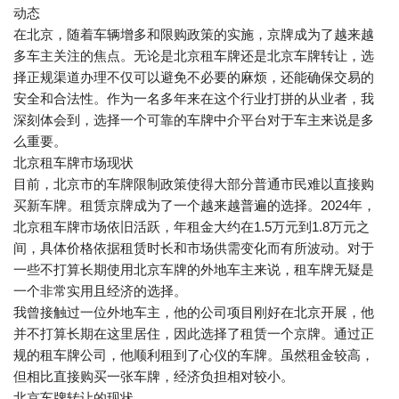
动态
在北京，随着车辆增多和限购政策的实施，京牌成为了越来越
多车主关注的焦点。无论是北京租车牌还是北京车牌转让，选
择正规渠道办理不仅可以避免不必要的麻烦，还能确保交易的
安全和合法性。作为一名多年来在这个行业打拼的从业者，我
深刻体会到，选择一个可靠的车牌中介平台对于车主来说是多
么重要。
北京租车牌市场现状
目前，北京市的车牌限制政策使得大部分普通市民难以直接购
买新车牌。租赁京牌成为了一个越来越普遍的选择。2024年，
北京租车牌市场依旧活跃，年租金大约在1.5万元到1.8万元之
间，具体价格依据租赁时长和市场供需变化而有所波动。对于
一些不打算长期使用北京车牌的外地车主来说，租车牌无疑是
一个非常实用且经济的选择。
我曾接触过一位外地车主，他的公司项目刚好在北京开展，他
并不打算长期在这里居住，因此选择了租赁一个京牌。通过正
规的租车牌公司，他顺利租到了心仪的车牌。虽然租金较高，
但相比直接购买一张车牌，经济负担相对较小。
北京车牌转让的现状