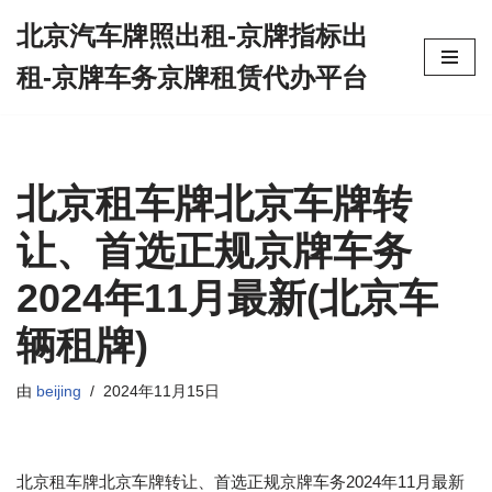
北京汽车牌照出租-京牌指标出
跳
租-京牌车务京牌租赁代办平台
至
正
文
北京租车牌北京车牌转
让、首选正规京牌车务
2024年11月最新(北京车
辆租牌)
由
beijing
2024年11月15日
北京租车牌北京车牌转让、首选正规京牌车务2024年11月最新