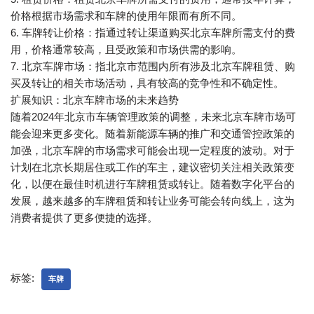
价格根据市场需求和车牌的使用年限而有所不同。
6. 车牌转让价格：指通过转让渠道购买北京车牌所需支付的费
用，价格通常较高，且受政策和市场供需的影响。
7. 北京车牌市场：指北京市范围内所有涉及北京车牌租赁、购
买及转让的相关市场活动，具有较高的竞争性和不确定性。
扩展知识：北京车牌市场的未来趋势
随着2024年北京市车辆管理政策的调整，未来北京车牌市场可
能会迎来更多变化。随着新能源车辆的推广和交通管控政策的
加强，北京车牌的市场需求可能会出现一定程度的波动。对于
计划在北京长期居住或工作的车主，建议密切关注相关政策变
化，以便在最佳时机进行车牌租赁或转让。随着数字化平台的
发展，越来越多的车牌租赁和转让业务可能会转向线上，这为
消费者提供了更多便捷的选择。
标签:
车牌