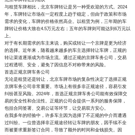
与租赁车牌相比，北京车牌转让是另一种受欢迎的方式。2024
年，车牌转让市场在一定程度上趋于稳定，但由于政策和市场
需求的变化，车牌的价格依然高企。以租赁为例，三年期的车
牌转让价格大致在4.5万元左右；五年的车牌则可能达到6万元以
上。
对于有长期需求的车主来说，购买或转让一个京牌是更为经济
的选择。近年来，随着越来越多的车主选择转让车牌，正规的
转让渠道逐渐成为市场主流。通过正规的京牌车务公司，交易
过程透明、安全，避免了因信息不对称带来的风险。
首选正规京牌车务公司
无论是租赁还是转让，北京车牌市场的复杂性决定了选择正规
京牌车务公司非常重要。市场上有很多非正规途径，容易引发
纠纷甚至风险。2024年，首选正规京牌车务公司能有效保障交
易的安全性和合法性。正规的公司会提供一系列的服务保障，
包括合同签署、交易公证等环节，让交易双方安心。
在我多年的经验中，许多车主因为选择了不正规的中介而遭遇
过纠纷。一位曾选择非正规途径转让车牌的朋友，因手续不全
而被要求重新签订合同，导致了额外的时间和金钱损失。因