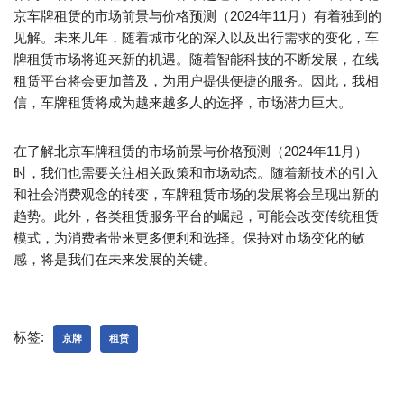
京车牌租赁的市场前景与价格预测（2024年11月）有着独到的
见解。未来几年，随着城市化的深入以及出行需求的变化，车
牌租赁市场将迎来新的机遇。随着智能科技的不断发展，在线
租赁平台将会更加普及，为用户提供便捷的服务。因此，我相
信，车牌租赁将成为越来越多人的选择，市场潜力巨大。
在了解北京车牌租赁的市场前景与价格预测（2024年11月）
时，我们也需要关注相关政策和市场动态。随着新技术的引入
和社会消费观念的转变，车牌租赁市场的发展将会呈现出新的
趋势。此外，各类租赁服务平台的崛起，可能会改变传统租赁
模式，为消费者带来更多便利和选择。保持对市场变化的敏
感，将是我们在未来发展的关键。
标签:
京牌
租赁