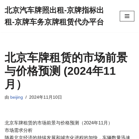
北京汽车牌照出租-京牌指标出
跳
租-京牌车务京牌租赁代办平台
至
正
文
北京车牌租赁的市场前景
与价格预测 (2024年11
月）
由
beijing
2024年11月10日
北京车牌租赁的市场前景与价格预测（2024年11月）
市场需求分析
随着北京经济的持续发展和城市化进程的加快，车辆数量迅速