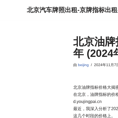
北京汽车牌照出租-京牌指标出租
跳
至
正
文
北京油牌
年 (202
由
beijing
2024年11月7
北京油牌指标价格大揭密
在北京，油牌指标的价
d.youjingpai.cn
最近，我深入分析了20
这几个时段的价格上。